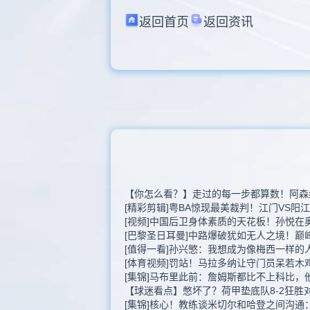
返回首页
返回资讯
【你怎么看？】走过的每一步都算数！阿森
[精彩剪辑]粤BA惊现最美裁判！江门VS阳
[视频]中国后卫身体素质的天花板！孙悦在
[巴黎圣日耳曼]中路爆破犹如无人之境！巅
[值得一看]孙兴慜：我想成为像梅西一样的
[体育视频]罚站！马拉多纳让守门员呆若木
[集锦]马布里此前：詹姆斯都比不上科比，
【球迷看点】憋坏了？荷甲垫底队8-2狂胜
[集锦]核心！教练谈米切尔和哈登之间沟通