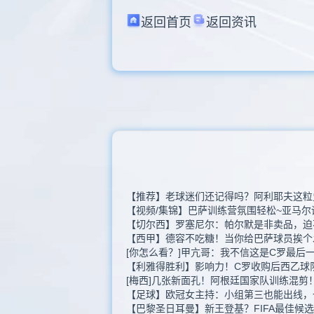
返回首页
返回资讯
【推荐】老球迷们还记得吗？阿利耶夫这粒
【视频/集锦】巴萨训练营氛围轻松~亚马尔
【切尔西】罗塞尼尔：帕尔默是非卖品，迫
【西甲】德容不吃糖！当你给巴萨球员挨个
[你怎么看？]甲亢哥：我不信这是C罗最后
【利雅得胜利】影响力！C罗收购后西乙球
[梅西]几张新面孔！阿根廷国家队训练混剪
【足球】欧冠女主持：小组第三也能出线，
【巴黎圣日耳曼】新王登基？FIFA最佳候