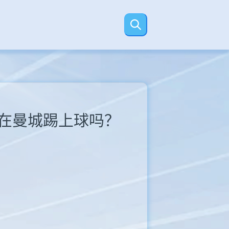
能在曼城踢上球吗？